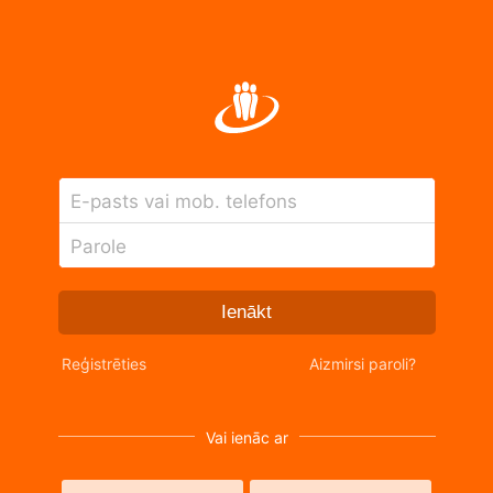
E-pasts vai mob. telefons
Parole
Ienākt
Reģistrēties
Aizmirsi paroli?
Vai ienāc ar