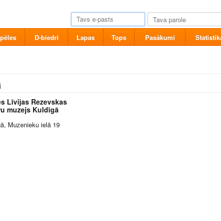
pēles
D-biedri
Lapas
Tops
Pasākumi
Statistik
i
es Līvijas Rezevskas
ru muzejs Kuldīgā
gā, Muzenieku ielā 19