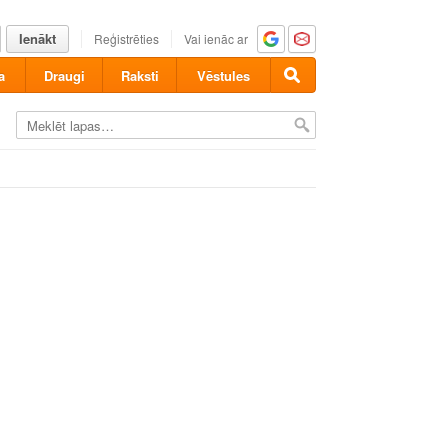
Ienākt
Reģistrēties
Vai ienāc ar
a
Draugi
Raksti
Vēstules