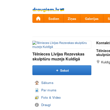
Pāriet
uz
saturu
Šodien
Ziņas
Galerijas
S
Kontakt
Tēlniec
Tēlnieces Līvijas Rezevskas
skulptū
skulptūru muzejs Kuldīgā
Kuldī
Sekot
Sākums
Par mums
Foto & Video
Draugi