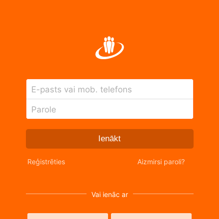
E-pasts vai mob. telefons
Parole
Ienākt
Reģistrēties
Aizmirsi paroli?
Vai ienāc ar