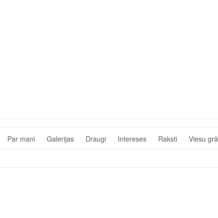
Par mani
Galerijas
Draugi
Intereses
Raksti
Viesu gr
s