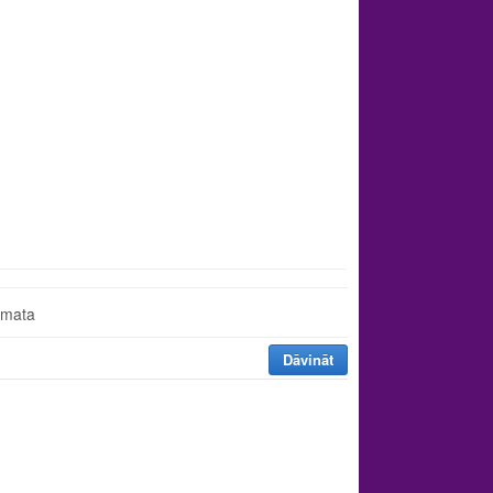
āmata
Dāvināt