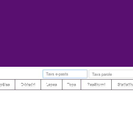
pēles
D-biedri
Lapas
Tops
Pasākumi
Statistik