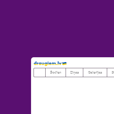
Pāriet
uz
saturu
Šodien
Ziņas
Galerijas
S