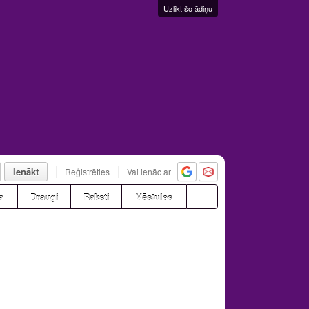
Uzlikt šo ādiņu
Ienākt
Reģistrēties
Vai ienāc ar
a
Draugi
Raksti
Vēstules