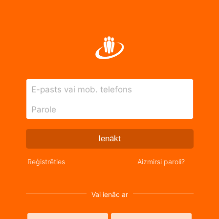
E-pasts vai mob. telefons
Parole
Ienākt
Reģistrēties
Aizmirsi paroli?
Vai ienāc ar