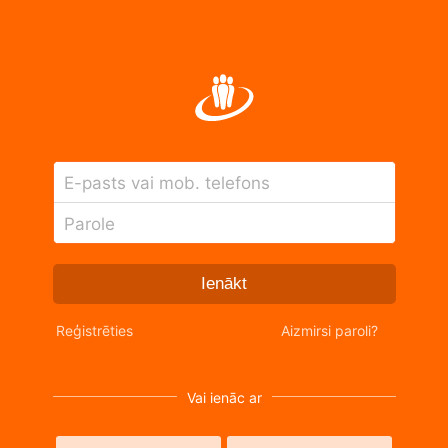
E-pasts vai mob. telefons
Parole
Ienākt
Reģistrēties
Aizmirsi paroli?
Vai ienāc ar