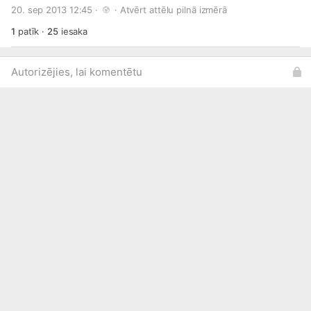
jogurta bez piedevām, ēdamkarote kausēta sviesta,naža
20. sep 2013 12:45 · 
 · 
Atvērt attēlu pilnā izmērā
gals kanēļa Pagatavošana: samaisa miežu miltus, raugu,
ūdeni un medu. Trauku apklāj un ieliek siltā ūdens peldē uz
1
patīk
·
25
iesaka
pusstundu. Pievieno olu, jogurtu, sviestu un kanēli. Cep
karstā, ietaukotā pannā.
Autorizējies, lai komentētu