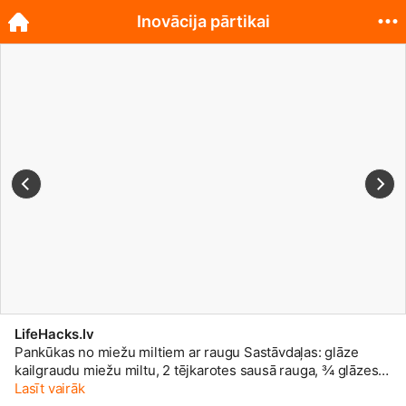
Inovācija pārtikai
LifeHacks.lv
Pankūkas no miežu miltiem ar raugu Sastāvdaļas: glāze
kailgraudu miežu miltu, 2 tējkarotes sausā rauga, ¾ glāzes
karsta ūdens, 2 ēdamkarotes medus, sakulta ola, glāze
Lasīt vairāk