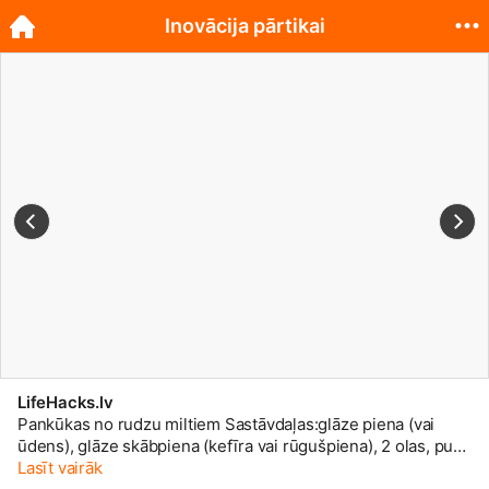
Inovācija pārtikai
LifeHacks.lv
Pankūkas no rudzu miltiem Sastāvdaļas:glāze piena (vai
ūdens), glāze skābpiena (kefīra vai rūgušpiena), 2 olas, puse
tējkarotes sodas, ēdamkarote cukura, sāls pēc garšas, rupji
Lasīt vairāk