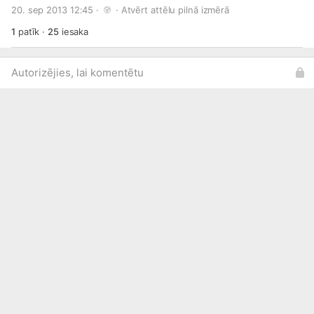
rudzu milti pēc vajadzības Pagatavošana: visas sastāvdaļas
20. sep 2013 12:45 · 
 · 
Atvērt attēlu pilnā izmērā
sajauc pabiezā mīklā, lej ar karoti uz labi sakarsētas
ietaukotas pannas mazās pankūciņās.
1
patīk
·
25
iesaka
Autorizējies, lai komentētu