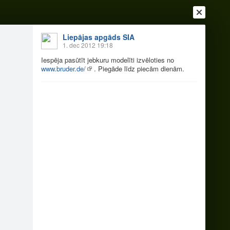
Liepājas apgāds SIA
1. dec 2012 19:18
Iespēja pasūtīt jebkuru modelīti izvēloties no
www.bruder.de/
. Piegāde līdz piecām dienām.
Ienākt
Reģistrēties
Vai ienāc ar
a
Draugi
Raksti
Vēstules