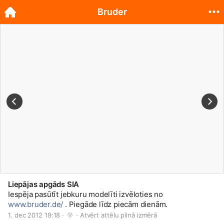
Bruder
Liepājas apgāds SIA
Iespēja pasūtīt jebkuru modelīti izvēloties no
www.bruder.de/
. Piegāde līdz piecām dienām.
1. dec 2012 19:18 · 
 · 
Atvērt attēlu pilnā izmērā