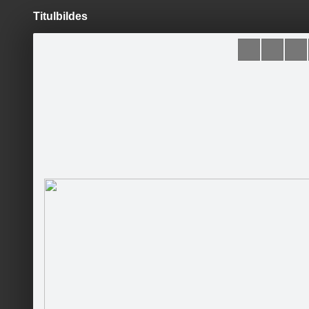
Titulbildes
Pāriet
uz
saturu
Šodien
Ziņas
Galerijas
S
Liepājas pilsēta
Oficiālā lapa