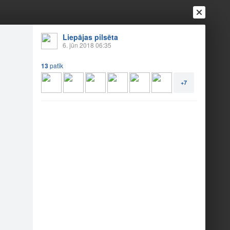
Liepājas pilsēta
6. jūn 2018 06:35
13
patīk
+7
Ienākt
Reģistrēties
Vai ienāc ar
a
Draugi
Raksti
Vēstules