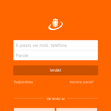
E-pasts vai mob. telefons
Parole
Ienākt
Reģistrēties
Aizmirsi paroli?
Vai ienāc ar