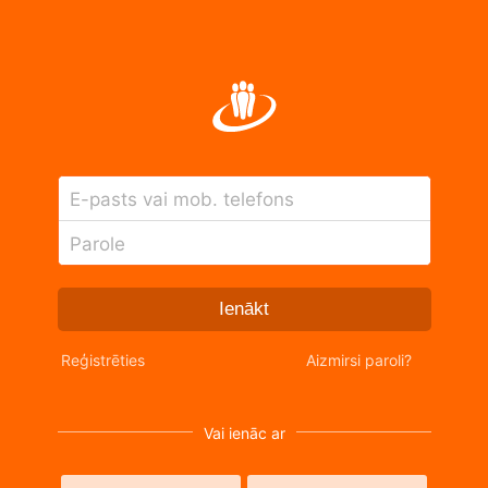
E-pasts vai mob. telefons
Parole
Ienākt
Reģistrēties
Aizmirsi paroli?
Vai ienāc ar