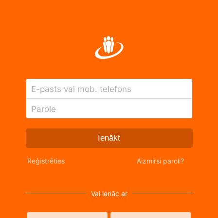
E-pasts vai mob. telefons
Parole
Ienākt
Reģistrēties
Aizmirsi paroli?
Vai ienāc ar