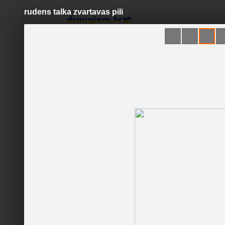
rudens talka zvartavas pili
Pāriet
uz
saturu
Šodien
Ziņas
Galerijas
S
Latvijas Mākslinieku savienība
Oficiālā lapa
Sekot
Sākumlapa
Galerija
Sekotāji
Jaunumi
Partneri
Darbinieki