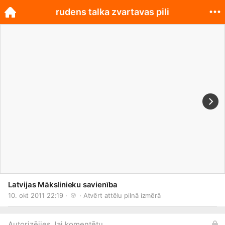
rudens talka zvartavas pili
Latvijas Mākslinieku savienība
10. okt 2011 22:19 · 
 · 
Atvērt attēlu pilnā izmērā
Autorizējies, lai komentētu