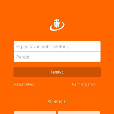
E-pasts vai mob. telefons
Parole
Ienākt
Reģistrēties
Aizmirsi paroli?
Vai ienāc ar