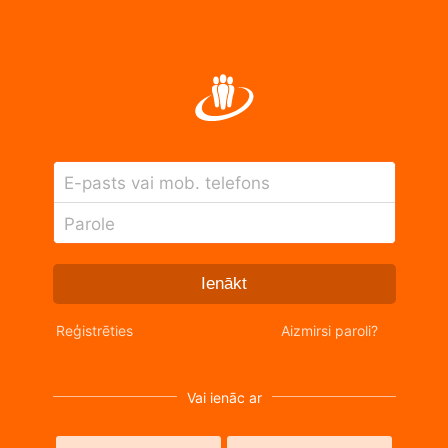
E-pasts vai mob. telefons
Parole
Ienākt
Reģistrēties
Aizmirsi paroli?
Vai ienāc ar