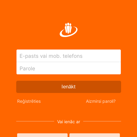
E-pasts vai mob. telefons
Parole
Ienākt
Reģistrēties
Aizmirsi paroli?
Vai ienāc ar