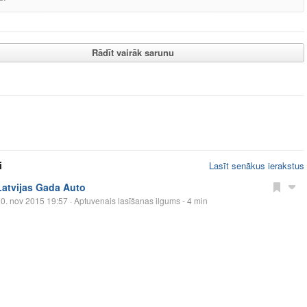
Rādīt vairāk sarunu
i
Lasīt senākus ierakstus
Latvijas Gada Auto
0. nov 2015 19:57
· Aptuvenais lasīšanas ilgums - 4 min