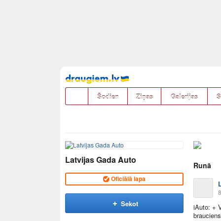
Pāriet
uz
saturu
Šodien
Ziņas
Galerijas
S
Latvijas Gada Auto
Runā
Oficiālā lapa
8
Sekot
iAuto: + 
brauciens