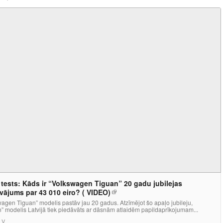
 tests: Kāds ir “Volkswagen Tiguan” 20 gadu jubilejas
vājums par 43 010 eiro? ( VIDEO)
agen Tiguan” modelis pastāv jau 20 gadus. Atzīmējot šo apaļo jubileju,
” modelis Latvijā tiek piedāvāts ar dāsnām atlaidēm papildaprīkojumam...
LV