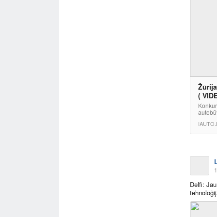
Žūrij
( VID
Konkurs
autobūv
IAUTO.
1
Delfi: Ja
tehnoloģ