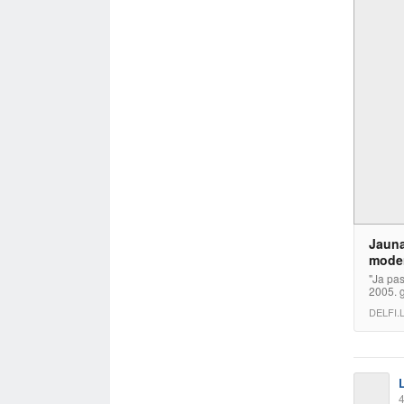
Jauna
mode
"Ja pas
2005. g
DELFI.
4