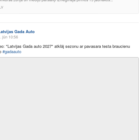
LV
Latvijas Gada Auto
. jūn 10:56
deo: "Latvijas Gada auto 2027" atklāj sezonu ar pavasara testa braucienu
no
#gadaauto