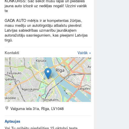
KONKURSS: Sāc sekot mūsu lapai un piedalies
jauna auto izlozē uz nedēļas nogali! Uzzini vairāk
te
GADA AUTO mērķis ir ar kompetentas žūrijas,
masu mediju un autotirgotāju atbalstu pievērst
Latvijas sabiedrības uzmanību jaunākajiem
autoražotāju sasniegumiem, kas pieejami Latvijas
tirgū.
Kontakti
Vairāk »
Valguma iela 31a, Rīga, LV1048
Aptaujas
Vai Tu gribētu piedalīties 15.oktobrī testa