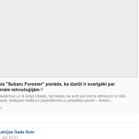
is "Subaru Forester" pierāda, ka dzelži ir svarīgāki par
rnām tehnoloģijām
katāmies uz tā ārējo izskatu, tad liekas, ka auto pie mums atbraucis no tālā
ada. Iekāpjam iekšā un paskatāmies uz priekšējo paneli – tiešām...
LV
Latvijas Gada Auto
. apr 20:01