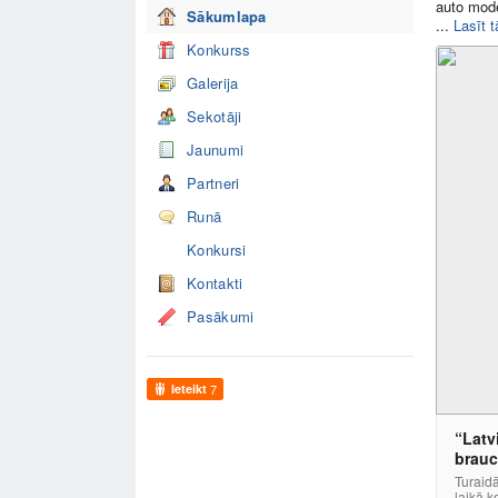
auto mode
Sākumlapa
...
Lasīt t
Konkurss
Galerija
Sekotāji
Jaunumi
Partneri
Runā
Konkursi
Kontakti
Pasākumi
Ieteikt
7
“Latv
brauc
Turaidā
laikā k