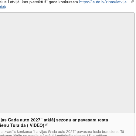
ļus Latvijā, kas pieteikti šī gada konkursam
https://iauto.lv/zinas/latvija...
ālāk
ijas Gada auto 2027” atklāj sezonu ar pavasara testa
ienu Turaidā ( VIDEO)
 aizvadīts konkursa “Latvijas Gada auto 2027” pavasara testa brauciens. Tā
onkursa žūrija un mediju pārstāvji izmēģināja pirmos 15 jaunākos...