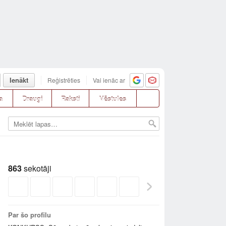
Ienākt
Reģistrēties
Vai ienāc ar
a
Draugi
Raksti
Vēstules
863
sekotāji
Par šo profilu