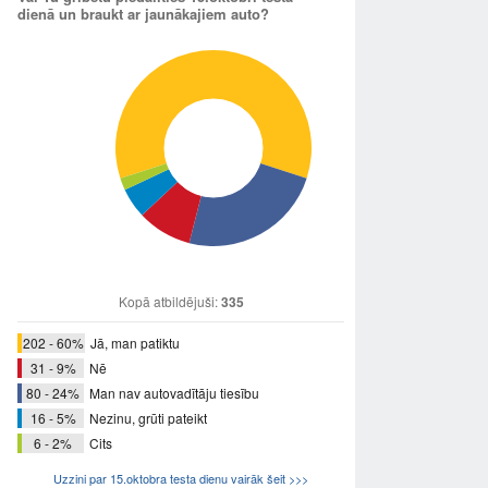
dienā un braukt ar jaunākajiem auto?
Kopā atbildējuši:
335
202 - 60%
Jā, man patiktu
31 - 9%
Nē
80 - 24%
Man nav autovadītāju tiesību
16 - 5%
Nezinu, grūti pateikt
6 - 2%
Cits
Uzzini par 15.oktobra testa dienu vairāk šeit >>>