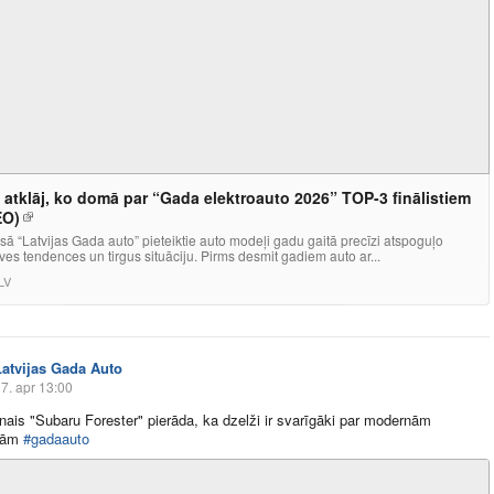
a atklāj, ko domā par “Gada elektroauto 2026” TOP-3 finālistiem
EO)
ā “Latvijas Gada auto” pieteiktie auto modeļi gadu gaitā precīzi atspoguļo
es tendences un tirgus situāciju. Pirms desmit gadiem auto ar...
LV
Latvijas Gada Auto
7. apr 13:00
unais "Subaru Forester" pierāda, ka dzelži ir svarīgāki par modernām
ijām
#gadaauto