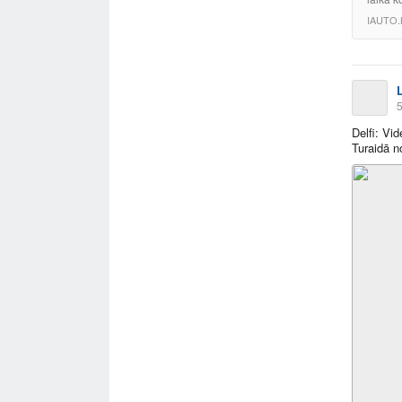
IAUTO.
5
Delfi: Vi
Turaidā 