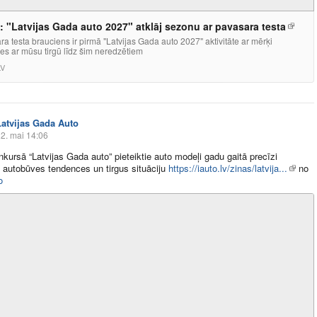
: "Latvijas Gada auto 2027" atklāj sezonu ar pavasara testa
a testa brauciens ir pirmā "Latvijas Gada auto 2027" aktivitāte ar mērķi
ies ar mūsu tirgū līdz šim neredzētiem
LV
Latvijas Gada Auto
2. mai 14:06
nkursā “Latvijas Gada auto” pieteiktie auto modeļi gadu gaitā precīzi
 autobūves tendences un tirgus situāciju
https://iauto.lv/zinas/latvija...
no
o