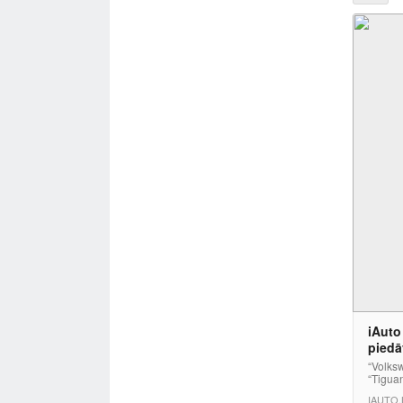
iAuto
piedā
“Volksw
“Tiguan
IAUTO.