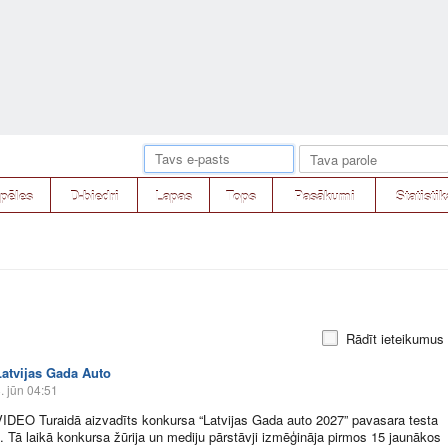
pēles
D-biedri
Lapas
Tops
Pasākumi
Statistik
Rādīt ieteikumus
Latvijas Gada Auto
. jūn 04:51
VIDEO Turaidā aizvadīts konkursa “Latvijas Gada auto 2027” pavasara testa
. Tā laikā konkursa žūrija un mediju pārstāvji izmēģināja pirmos 15 jaunākos