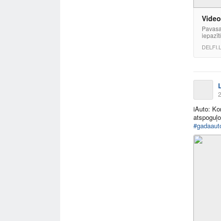
Video
Pavasar
iepazīt
DELFI.
2
iAuto: Ko
atspoguļo
#gadaaut