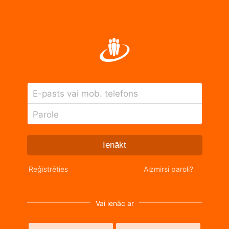
E-pasts vai mob. telefons
Parole
Ienākt
Reģistrēties
Aizmirsi paroli?
Vai ienāc ar