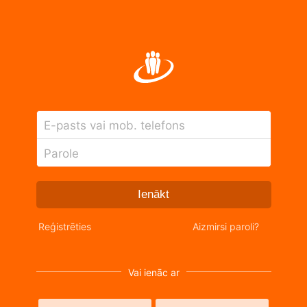
E-pasts vai mob. telefons
Parole
Ienākt
Reģistrēties
Aizmirsi paroli?
Vai ienāc ar