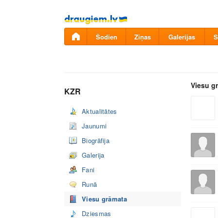
Pāriet
uz
saturu
Šodien
Ziņas
Galerijas
S
Viesu g
KZR
Aktualitātes
Jaunumi
Biogrāfija
Galerija
Fani
Runā
Viesu grāmata
Dziesmas