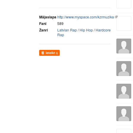
Mājaslapa
http://www.myspace.com/kzrmuzika
Fani
589
Žanri
Latvian Rap
/
Hip Hop
/
Hardcore
Rap
Ieteikt
6