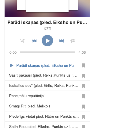
Parādi skaņas (pied. Eiksho un Punkts uz i) (Prod. KZR)
KZR
0:00
4:06
Parādi skaņas (pied. Eiksho un Punkts uz i) (Prod. KZR)
Sasit pakausi (pied. Reiks,Punkts uz i, Jeekaa)
Ieskaties sevī (pied. Grifs, Reiks, Punkts uz i)
Paneļmāju reputācijai
Smagi Rīti pied. Melikols
Piederīgs vietai pied. Nātre un Punkts uz i
Satin Repu pied. Eiksho, Punkts uz i, Jānis