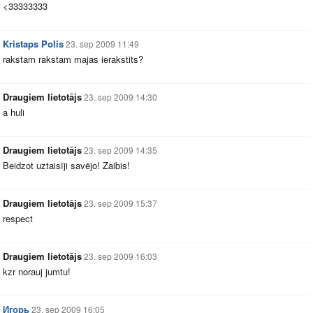
<33333333
Kristaps Polis
23. sep 2009 11:49
rakstam rakstam majas ierakstits?
Draugiem lietotājs
23. sep 2009 14:30
a huli
Draugiem lietotājs
23. sep 2009 14:35
Beidzot uztaisīji savējo! Zaibis!
Draugiem lietotājs
23. sep 2009 15:37
respect
Draugiem lietotājs
23. sep 2009 16:03
kzr norauj jumtu!
Игорь
23. sep 2009 16:05