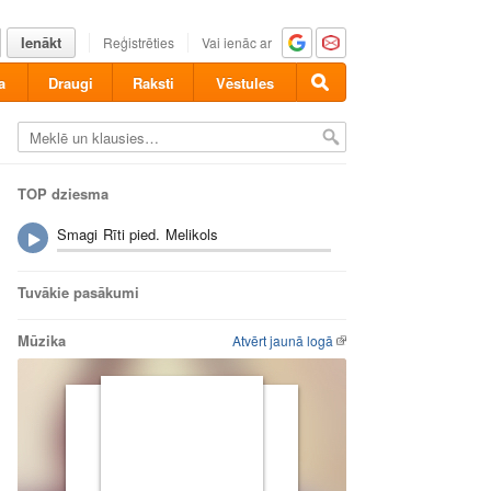
Ienākt
Reģistrēties
Vai ienāc ar
a
Draugi
Raksti
Vēstules
TOP dziesma
Smagi Rīti pied. Melikols
Tuvākie pasākumi
Mūzika
Atvērt jaunā logā