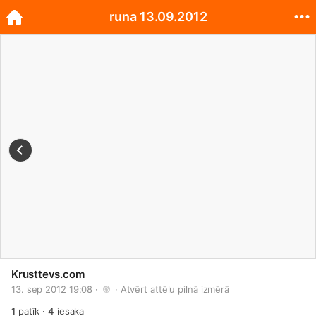
runa 13.09.2012
Krusttevs.com
13. sep 2012 19:08 · 
 · 
Atvērt attēlu pilnā izmērā
1
patīk
·
4
iesaka