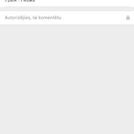
1
patīk
·
1
iesaka
Autorizējies, lai komentētu