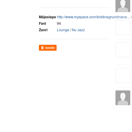
Mājaslapa
http://www.myspace.com/kristinegrundmane…
Fani
94
Žanri
Lounge
/
Nu Jazz
Ieteikt