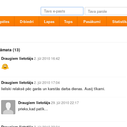
pēles
D-biedri
Lapas
Tops
Pasākumi
Statistik
rāmata
(13)
Draugiem lietotājs
2. jūl 2010 16:42
Draugiem lietotājs
2. jūl 2010 17:04
lieliski relaksē pēc garās un karstās darba dienas. Ausij tīkami.
Draugiem lietotājs
29. jūl 2010 22:17
prieks,kad patīk...
Draugiem lietotājs
2. jūl 2010 22:34