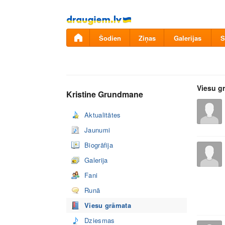
Pāriet
uz
saturu
Šodien
Ziņas
Galerijas
S
Viesu g
Kristine Grundmane
Aktualitātes
Jaunumi
Biogrāfija
Galerija
Fani
Runā
Viesu grāmata
Dziesmas