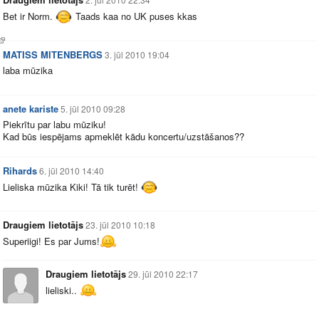
Bet ir Norm.
Taads kaa no UK puses kkas
MATISS MITENBERGS
3. jūl 2010 19:04
laba mūzika
anete kariste
5. jūl 2010 09:28
Piekrītu par labu mūziku!
Kad būs iespējams apmeklēt kādu koncertu/uzstāšanos??
Rihards
6. jūl 2010 14:40
Lieliska mūzika Kiki! Tā tik turēt!
Draugiem lietotājs
23. jūl 2010 10:18
Superiigi! Es par Jums!
Draugiem lietotājs
29. jūl 2010 22:17
lieliski..