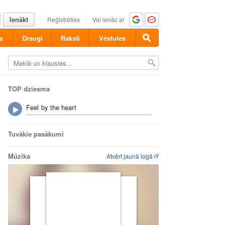
Ienākt
Reģistrēties
Vai ienāc ar
a
Draugi
Raksti
Vēstules
TOP dziesma
Feel by the heart
Tuvākie pasākumi
Mūzika
Atvērt jaunā logā