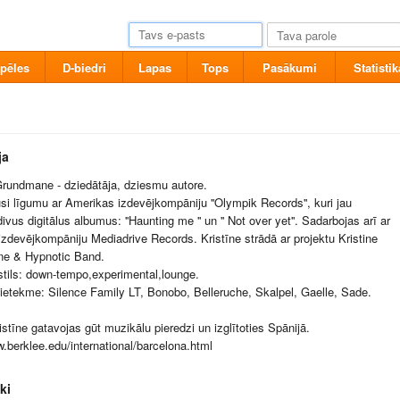
pēles
D-biedri
Lapas
Tops
Pasākumi
Statistik
ja
Grundmane - dziedātāja, dziesmu autore.
usi līgumu ar Amerikas izdevējkompāniju ''Olympik Records'', kuri jau
ivus digitālus albumus: ''Haunting me '' un '' Not over yet''. Sadarbojas arī ar
 izdevējkompāniju Mediadrive Records. Kristīne strādā ar projektu Kristine
e & Hypnotic Band.
tils: down-tempo,experimental,lounge.
ietekme: Silence Family LT, Bonobo, Belleruche, Skalpel, Gaelle, Sade.
istīne gatavojas gūt muzikālu pieredzi un izglītoties Spānijā.
w.berklee.edu/international/barcelona.html
ki