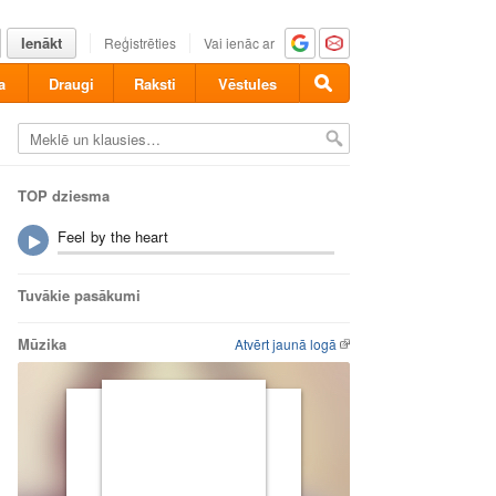
Ienākt
Reģistrēties
Vai ienāc ar
a
Draugi
Raksti
Vēstules
TOP dziesma
Feel by the heart
Tuvākie pasākumi
Mūzika
Atvērt jaunā logā