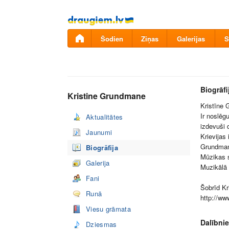
Pāriet
uz
saturu
Šodien
Ziņas
Galerijas
S
Biogrāfi
Kristine Grundmane
Kristīne 
Ir noslēg
Aktualitātes
izdevuši d
Jaunumi
Krievijas
Grundman
Biogrāfija
Mūzikas s
Galerija
Muzikālā 
Fani
Šobrīd Kr
Runā
http://ww
Viesu grāmata
Dalībnie
Dziesmas