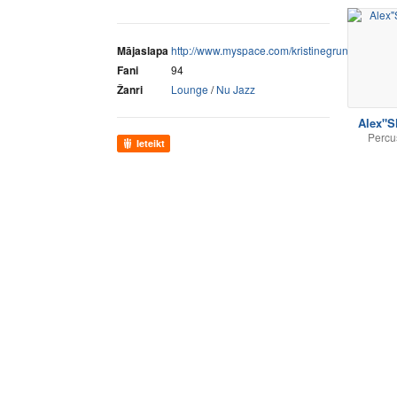
Mājaslapa
http://www.myspace.com/kristinegrundmane…
Fani
94
Žanri
Lounge
/
Nu Jazz
Alex"
Percu
Ieteikt