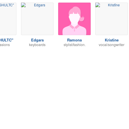
SHULTC"
Edgars
Ramona
Kristīne
ssions
keyboards
stylist/fashion.
vocal/songwriter