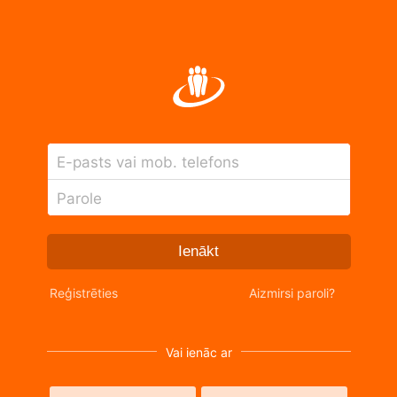
E-pasts vai mob. telefons
Parole
Ienākt
Reģistrēties
Aizmirsi paroli?
Vai ienāc ar