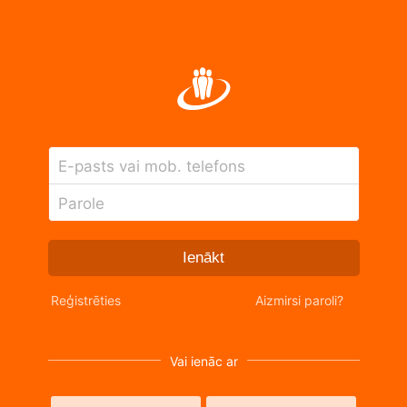
E-pasts vai mob. telefons
Parole
Ienākt
Reģistrēties
Aizmirsi paroli?
Vai ienāc ar