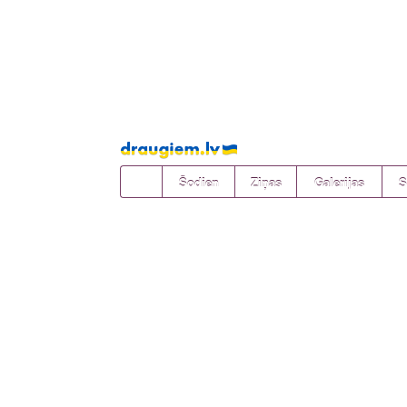
Pāriet
uz
saturu
Šodien
Ziņas
Galerijas
S