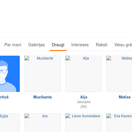
Par mani
Galerijas
Draugi
Intereses
Raksti
Viesu gr
rtiņš
Muzikants
Aija
Matīss
Jaunpils
(50)