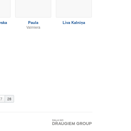
vska
Paula
Līva Kalniņa
Valmiera
27
28