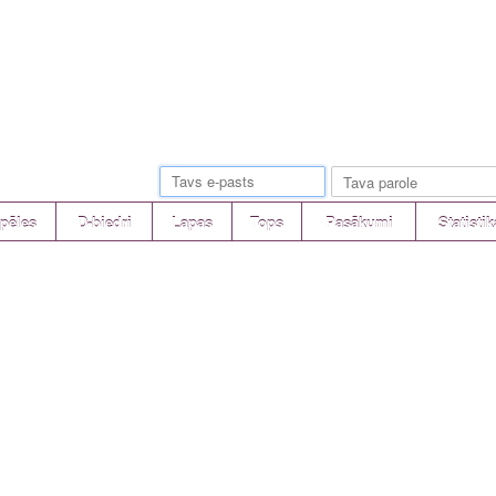
pēles
D-biedri
Lapas
Tops
Pasākumi
Statistik