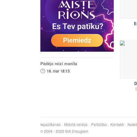
E
Pēdējo reizi manīta
16. mar 18:13
D
(
Iepazīšanās
Mobilā versija
Palīdzība
Kontakti
Notei
© 2004 - 2026 SIA Draugiem