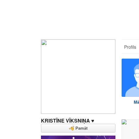
Profils
Mā
KRISTĪNE VĪKSNIŅA ♥
Pamāt