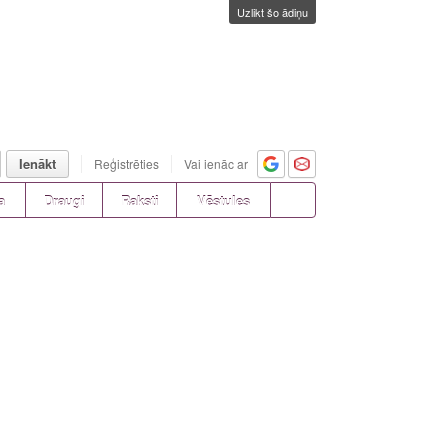
Uzlikt šo ādiņu
Ienākt
Reģistrēties
Vai ienāc ar
a
Draugi
Raksti
Vēstules