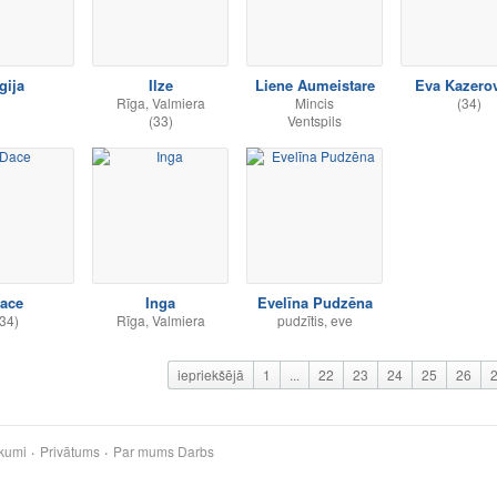
gija
Ilze
Liene Aumeistare
Eva Kazero
Rīga, Valmiera
Mincis
(34)
(33)
Ventspils
ace
Inga
Evelīna Pudzēna
34)
Rīga, Valmiera
pudzītis, eve
iepriekšējā
1
...
22
23
24
25
26
kumi
Privātums
Par mums
Darbs