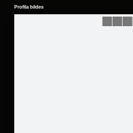
Profila bildes
Pāriet
uz
saturu
Šodien
Ziņas
Galerijas
S