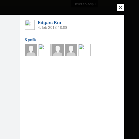
Uzlikt šo ādiņu
Edgars Kra
4. feb 2013 18:08
5
patīk
Ienākt
Reģistrēties
Vai ienāc ar
a
Draugi
Raksti
Vēstules