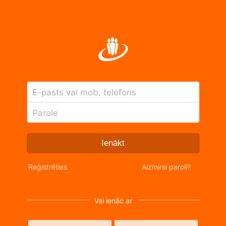
E-pasts vai mob. telefons
Parole
Ienākt
Reģistrēties
Aizmirsi paroli?
Vai ienāc ar