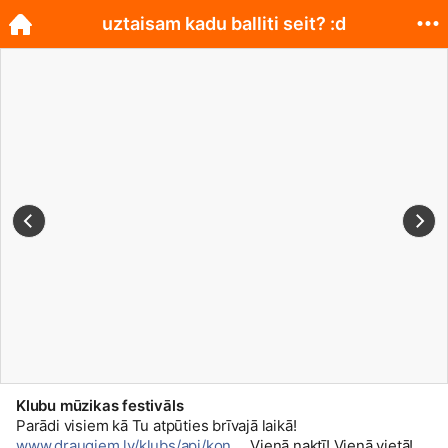
uztaisam kadu balliti seit? :d
Klubu mūzikas festivāls
Parādi visiem kā Tu atpūties brīvajā laikā!
www.draugiem.lv/klubs/api/kon...
Vienā naktī! Vienā vietā!