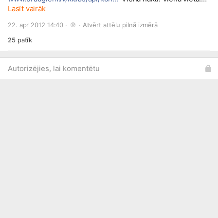
Trīs teltis un centrālā skatuve! Klubu mūzikas festivāls 2012
Lasīt vairāk
- noskaidrosim gada labāko reģiona naktsklubu! SEKO
22. apr 2012 14:40 · 
 · 
Atvērt attēlu pilnā izmērā
MUMS:
www.draugiem.lv/klubs
25
patīk
Autorizējies, lai komentētu