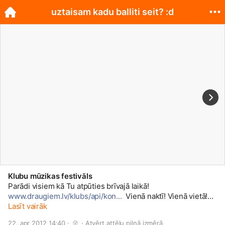
uztaisam kadu balliti seit? :d
Klubu mūzikas festivāls
Parādi visiem kā Tu atpūties brīvajā laikā!
www.draugiem.lv/klubs/api/kon...
Vienā naktī! Vienā vietā!
Trīs teltis un centrālā skatuve! Klubu mūzikas festivāls 2012
Lasīt vairāk
- noskaidrosim gada labāko reģiona naktsklubu! SEKO
22. apr 2012 14:40 · 
 · 
Atvērt attēlu pilnā izmērā