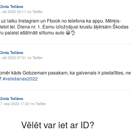
linta Teilāne
. okt 2022 20:11
no Twitter
 uz laiku Instagram un Fbook no telefona ka appu. Mērķis-
ietot tel. Diena nr. 1. Esmu izložņājusi krustu šķērsām Škodas
u palaist attālināti siltumu auto
😀
👌
linta Teilāne
. okt 2022 07:31
no Twitter
tomēr kāds Gobzemam pasakam, ka galvenais ir piedalīties, ne
t?
#velešanas2022
linta Teilāne
7. sep 2022 17:22
no Twitter
Vēlēt var iet ar ID?