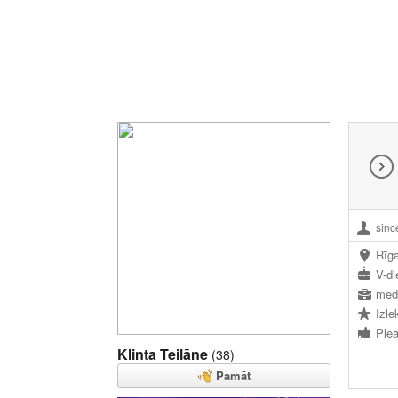
sinc
Rīg
V-di
med
Izle
Plea
Klinta Teilāne
(38)
Pamāt