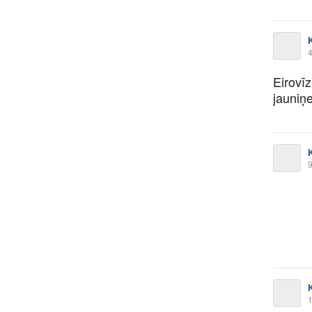
K
4
Eirovīz
jauniņe
K
9
K
1