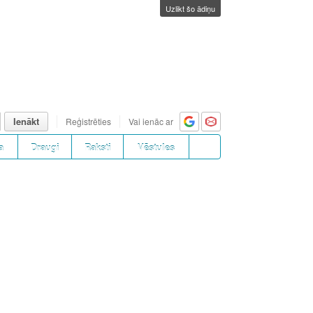
Uzlikt šo ādiņu
Ienākt
Reģistrēties
Vai ienāc ar
a
Draugi
Raksti
Vēstules