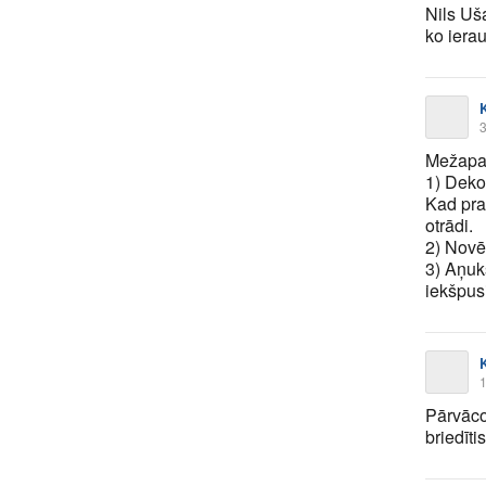
Nils Uš
ko iera
K
3
Mežapar
1) Dekor
Kad pra
otrādi.
2) Novēl
3) Aņuks
iekšpusi
K
1
Pārvāco
briedīti