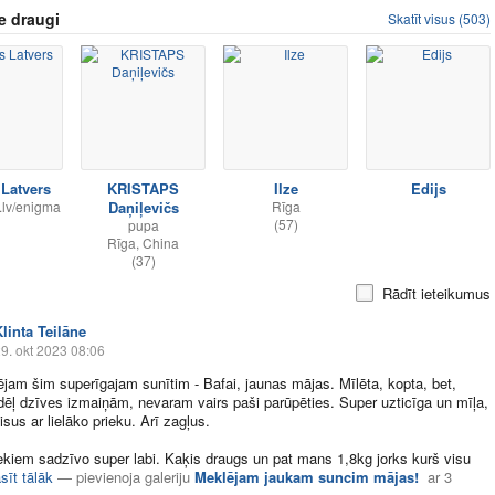
e draugi
Skatīt visus (503)
 Latvers
KRISTAPS
Ilze
Edijs
.lv/enigma
Daņiļevičs
Rīga
(57)
pupa
Rīga, China
(37)
Rādīt ieteikumus
linta Teilāne
9. okt 2023 08:06
ējam šim superīgajam sunītim - Bafai, jaunas mājas. Mīlēta, kopta, bet,
dēļ dzīves izmaiņām, nevaram vairs paši parūpēties. Super uzticīga un mīļa,
sus ar lielāko prieku. Arī zagļus.
ekiem sadzīvo super labi. Kaķis draugs un pat mans 1,8kg jorks kurš visu
sīt tālāk
—
pievienoja galeriju
Meklējam jaukam suncim mājas!
ar
3