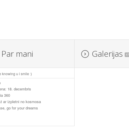
Par mani
Galerijas
4
e knowing u i smile :)
a
ena: 18. decembris
ia 360
kt ar izpletni no kosmosa
se, go for your dreams