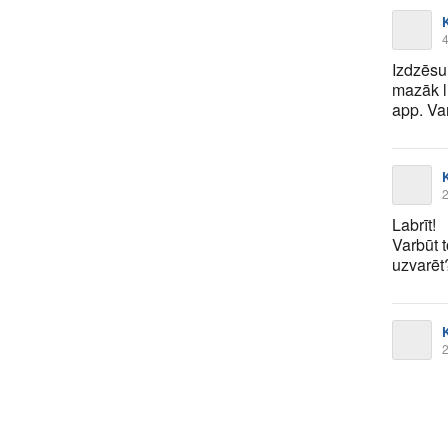
K
4
Izdzēsu
mazāk l
app. Var
K
2
Labrīt!
Varbūt 
uzvarē
K
2