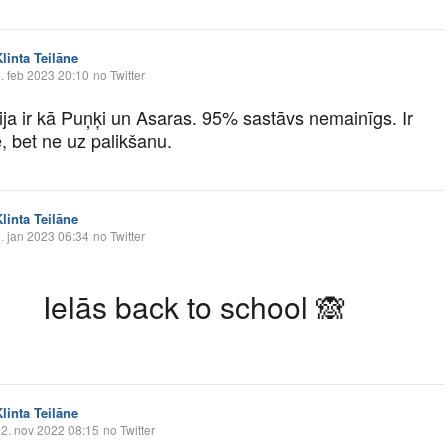
linta Teilāne
. feb 2023 20:10
no Twitter
ija ir kā Puņķi un Asaras. 95% sastāvs nemainīgs. Ir
, bet ne uz palikšanu.
linta Teilāne
. jan 2023 06:34
no Twitter
Ielās back to school
🙈
linta Teilāne
2. nov 2022 08:15
no Twitter