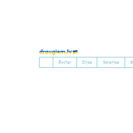
Pāriet
uz
saturu
Šodien
Ziņas
Galerijas
S