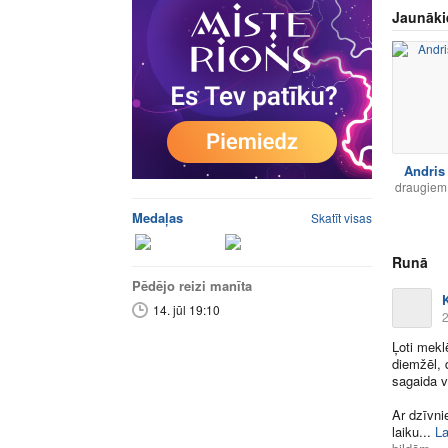
Jaunāki
Andris
draugiem
Medaļas
Skatīt visas
Runā
Pēdējo reizi manīta
K
14. jūl 19:10
2
Ļoti mekl
diemžēl, 
sagaida vi
Ar dzīvni
laiku​...
La