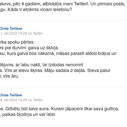
akovs, pēc 8 gadiem, atbloķējis mani Twitterī. Un pirmais posts,
ugu. Kāds ir atņēmis viņam telefonu?
linta Teilāne
1. okt 2022 19:28
no Twitter
ka spoku pērles:
s pie durvīm: galva uz šķīvja.
su, kura galva būs nākamā, māsas parasti atdod brāļus un
ējums: ar labu nakti, lai izdodas nenomirt
. Vīrs ar sievu šķiras. Māju sadala 2 daļās. Sieva patur
, vīrs āru.
linta Teilāne
8. okt 2022 19:28
no Twitter
s. Gribētu būt savs suns. Kuram jāpaņem tikai sava gultiņa,
s, paikas bļodiņa un var laist.