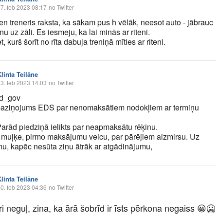
7. feb 2023 08:17
no Twitter
en treneris raksta, ka sākam pus h vēlāk, neesot auto - jābrauc
enu uz zāli. Es iesmeju, ka lai minās ar riteni.
, kurš šorīt no rīta dabuja treniņā mīties ar riteni.
linta Teilāne
3. feb 2023 14:03
no Twitter
id_gov
paziņojums EDS par nenomaksātiem nodokļiem ar termiņu
Parād piedziņā ielikts par neapmaksātu rēķinu.
i muļķe, pirmo maksājumu veicu, par pārējiem aizmirsu. Uz
mu, kapēc nesūta ziņu ātrāk ar atgādinājumu,
linta Teilāne
0. feb 2023 04:36
no Twitter
ri neguļ, zina, ka ārā šobrīd ir īsts pērkona negaiss
😀
🥶