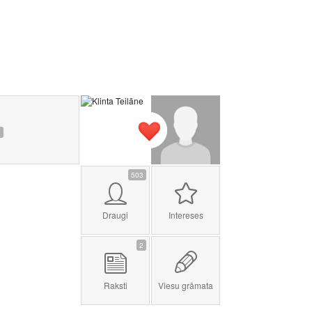
7
503
Draugi
Intereses
2
Raksti
Viesu grāmata