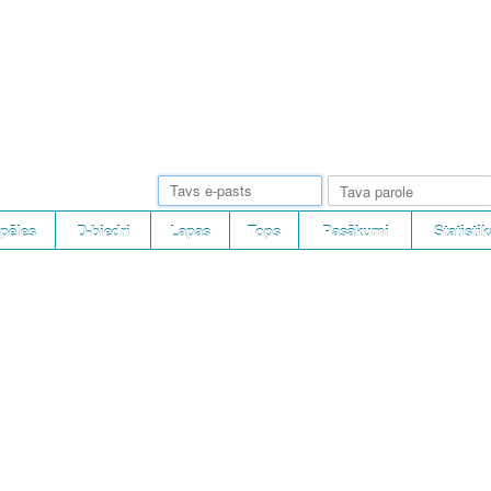
pēles
D-biedri
Lapas
Tops
Pasākumi
Statistik