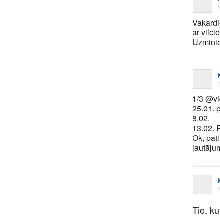
1
Vakardi
ar vilci
Uzminiet
K
1
1/3 @v
25.01. 
8.02.
13.02. 
Ok, pat
jautāju
K
1
Tie, ku