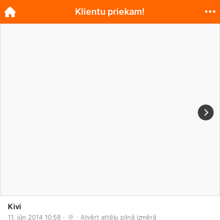
Klientu priekam!
Kivi
11. jūn 2014 10:58 · 
 · 
Atvērt attēlu pilnā izmērā