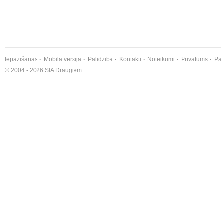
Iepazīšanās
Mobilā versija
Palīdzība
Kontakti
Noteikumi
Privātums
Pa
© 2004 - 2026 SIA Draugiem