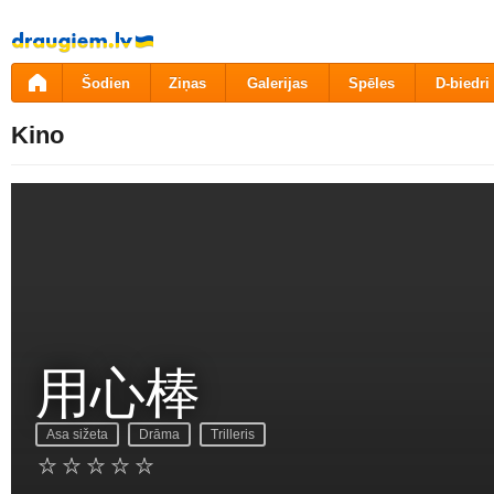
Pāriet
uz
saturu
Šodien
Ziņas
Galerijas
Spēles
D-biedri
Kino
用心棒
Asa sižeta
Drāma
Trilleris