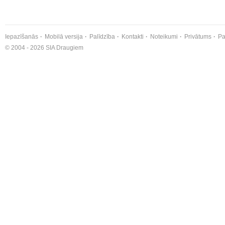
Iepazīšanās
Mobilā versija
Palīdzība
Kontakti
Noteikumi
Privātums
Pa
© 2004 - 2026 SIA Draugiem