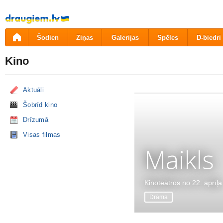
Pāriet
uz
saturu
Šodien
Ziņas
Galerijas
Spēles
D-biedri
Kino
Aktuāli
Šobrīd kino
Drīzumā
Visas filmas
Maikls
Kinoteātros no 22. aprīļa
Drāma