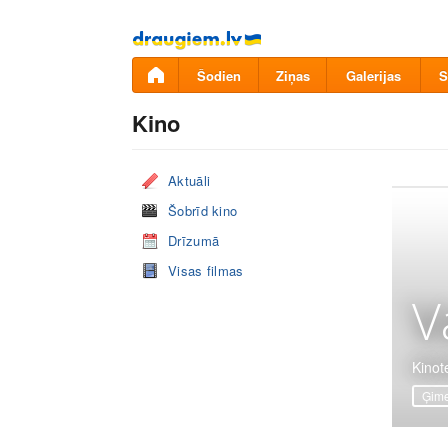
Pāriet
uz
saturu
Šodien
Ziņas
Galerijas
S
Kino
Aktuāli
Šobrīd kino
Drīzumā
Visas filmas
V
Kinote
Ģime