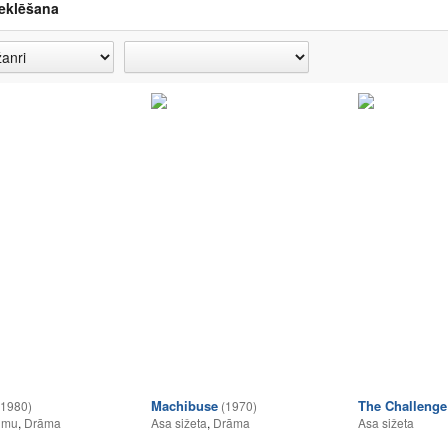
eklēšana
Machibuse
The Challenge
(1980)
(1970)
umu
,
Drāma
Asa sižeta
,
Drāma
Asa sižeta