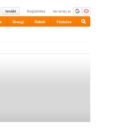
Ienākt
Reģistrēties
Vai ienāc ar
a
Draugi
Raksti
Vēstules