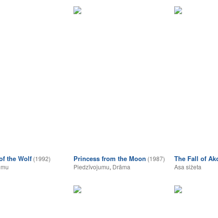
f the Wolf
Princess from the Moon
The Fall of Ak
(1992)
(1987)
umu
Piedzīvojumu
,
Drāma
Asa sižeta