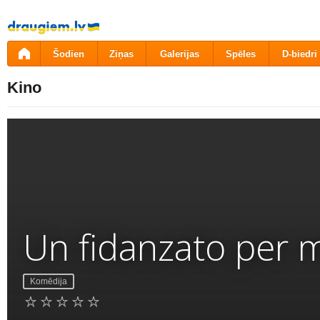
Pāriet
uz
saturu
Šodien
Ziņas
Galerijas
Spēles
D-biedri
Kino
Un fidanzato per 
Komēdija