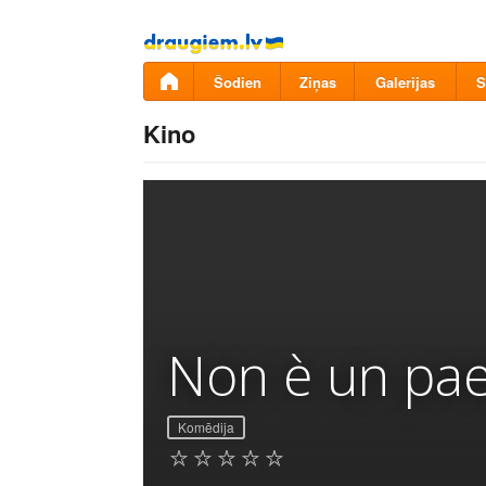
Pāriet
uz
saturu
Šodien
Ziņas
Galerijas
S
Kino
Non è un pae
Komēdija