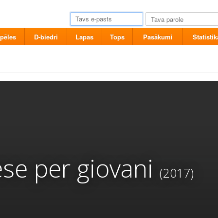
pēles
D-biedri
Lapas
Tops
Pasākumi
Statistik
se per giovani
(2017)