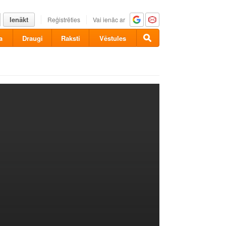
Ienākt
Reģistrēties
Vai ienāc ar
a
Draugi
Raksti
Vēstules