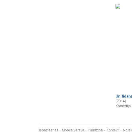
Un fidan
(2014)
Komēdija
Iepazīšanās
Mobilā versija
Palīdzība
Kontakti
Notei