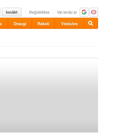
Ienākt
Reģistrēties
Vai ienāc ar
a
Draugi
Raksti
Vēstules