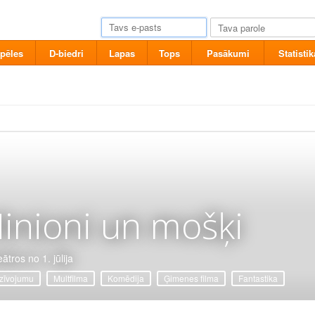
pēles
D-biedri
Lapas
Tops
Pasākumi
Statistik
inioni un mošķi
ātros no 1. jūlija
zīvojumu
Multfilma
Komēdija
Ģimenes filma
Fantastika