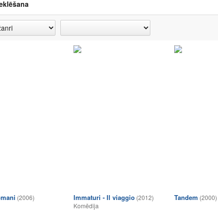
eklēšana
domani
Immaturi - Il viaggio
Tandem
(2006)
(2012)
(2000)
Komēdija