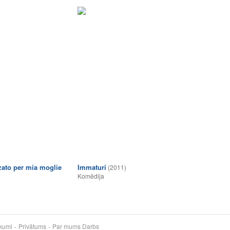
zato per mia moglie
Immaturi
(2011)
Komēdija
kumi
Privātums
Par mums
Darbs