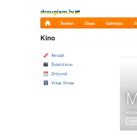
Pāriet
uz
saturu
Šodien
Ziņas
Galerijas
S
Kino
Aktuāli
Šobrīd kino
Drīzumā
Visas filmas
M
Kinote
Pied