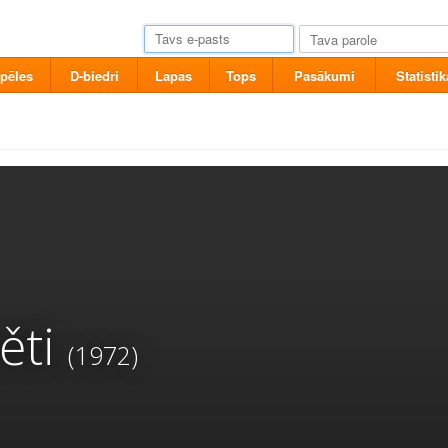
pēles
D-biedri
Lapas
Tops
Pasākumi
Statistik
ěti
(1972)