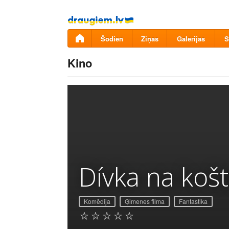
Pāriet
uz
saturu
Šodien
Ziņas
Galerijas
S
Kino
Dívka na košt
Komēdija
Ģimenes filma
Fantastika