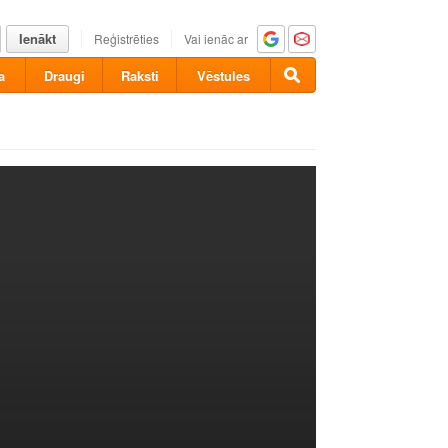
Ienākt
Reģistrēties
Vai ienāc ar
a
Draugi
Raksti
Vēstules