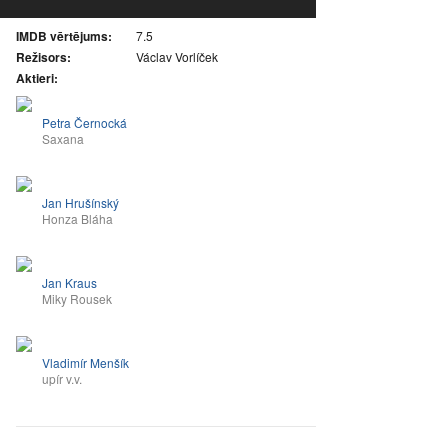
IMDB vērtējums:
7.5
Režisors:
Václav Vorlíček
Aktieri:
Petra Černocká
Saxana
Jan Hrušínský
Honza Bláha
Jan Kraus
Miky Rousek
Vladimír Menšík
upír v.v.