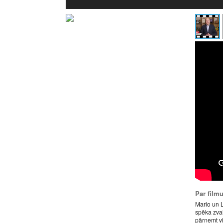
Par film
Mario un L
spēka zva
pārņemt vi