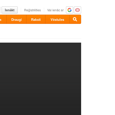
Ienākt
Reģistrēties
Vai ienāc ar
a
Draugi
Raksti
Vēstules