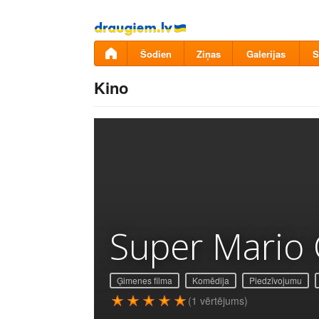
Pāriet
uz
saturu
Šodien
Ziņas
Galerijas
S
Kino
Super Mario G
Ģimenes filma
Komēdija
Piedzīvojumu
(1 vērtējums)