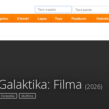
pēles
D-biedri
Lapas
Tops
Pasākumi
Statistik
alaktika: Filma
(2026)
Fantastika
Multfilma