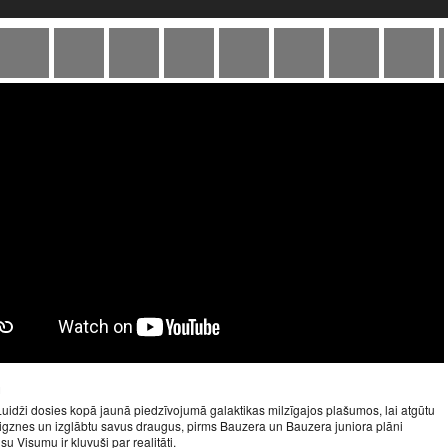
u
uidži dosies kopā jaunā piedzīvojumā galaktikas milzīgajos plašumos, lai atgūtu
igznes un izglābtu savus draugus, pirms Bauzera un Bauzera juniora plāni
su Visumu ir kļuvuši par realitāti.