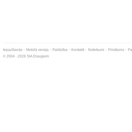
Iepazīšanās
Mobilā versija
Palīdzība
Kontakti
Noteikumi
Privātums
Pa
© 2004 - 2026 SIA Draugiem