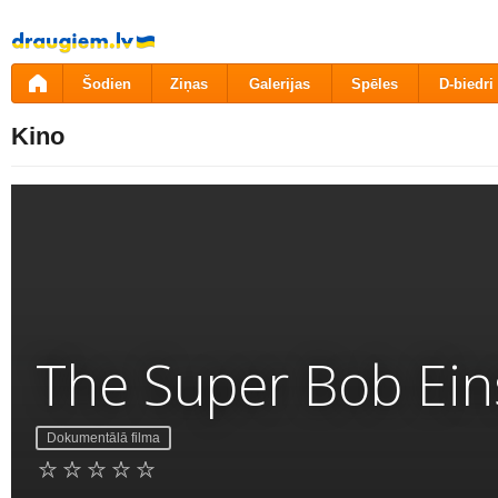
Pāriet
uz
saturu
Šodien
Ziņas
Galerijas
Spēles
D-biedri
Kino
The Super Bob Ein
Dokumentālā filma