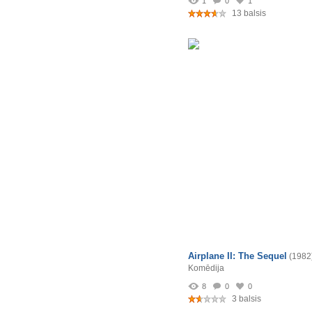
1
0
1
13 balsis
Airplane II: The Sequel
(1982
Komēdija
8
0
0
3 balsis