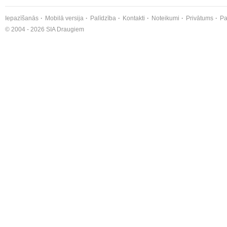
Iepazīšanās
Mobilā versija
Palīdzība
Kontakti
Noteikumi
Privātums
Pa
© 2004 - 2026 SIA Draugiem