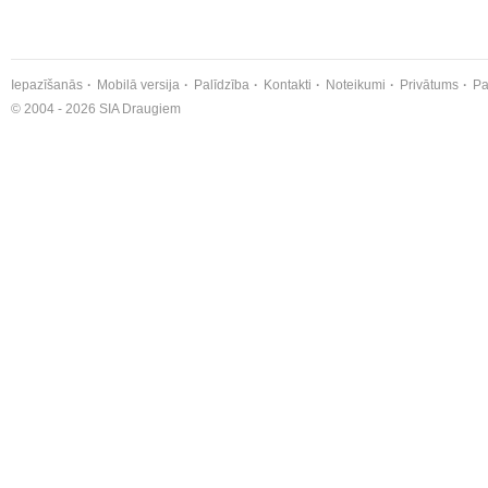
Iepazīšanās
Mobilā versija
Palīdzība
Kontakti
Noteikumi
Privātums
Pa
© 2004 - 2026 SIA Draugiem