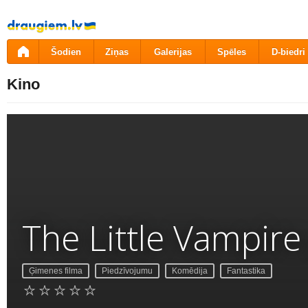
Pāriet
uz
saturu
Šodien
Ziņas
Galerijas
Spēles
D-biedri
Kino
The Little Vampire
Ģimenes filma
Piedzīvojumu
Komēdija
Fantastika