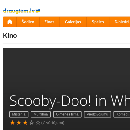
Pāriet
uz
saturu
Šodien
Ziņas
Galerijas
Spēles
D-biedri
Kino
Scooby-Doo! in W
Mistērija
Multfilma
Ģimenes filma
Piedzīvojumu
Komēdij
(7 vērtējumi)