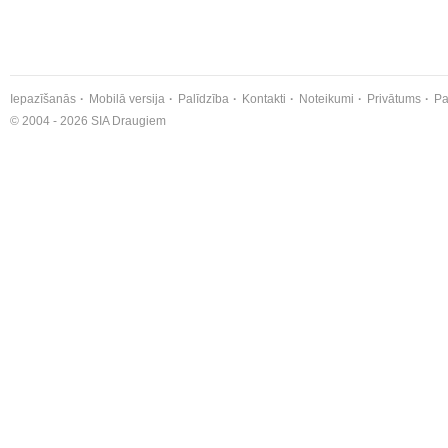
Iepazīšanās
Mobilā versija
Palīdzība
Kontakti
Noteikumi
Privātums
Pa
© 2004 - 2026 SIA Draugiem