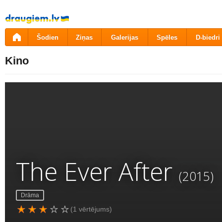
Pāriet
uz
saturu
Šodien
Ziņas
Galerijas
Spēles
D-biedri
Kino
The Ever After
(2015)
Drāma
(1 vērtējums)