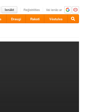
Ienākt
Reģistrēties
Vai ienāc ar
a
Draugi
Raksti
Vēstules