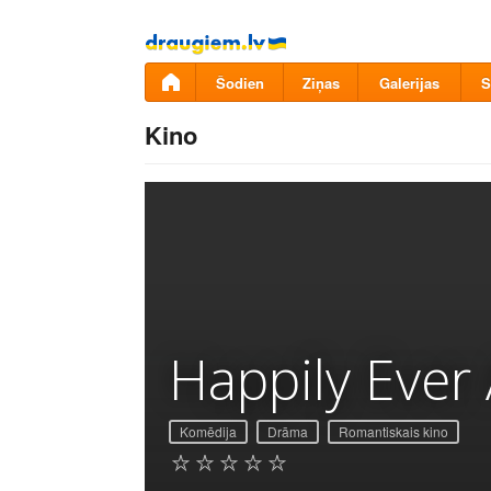
Pāriet
uz
saturu
Šodien
Ziņas
Galerijas
S
Kino
Happily Ever 
Komēdija
Drāma
Romantiskais kino