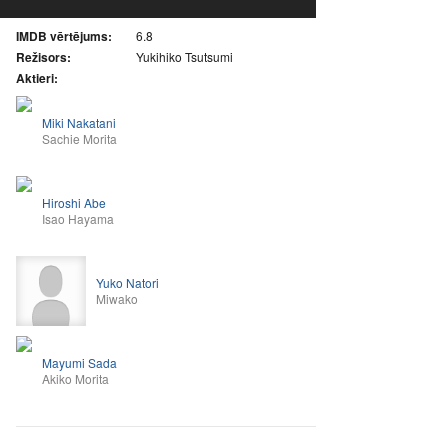
IMDB vērtējums:
6.8
Režisors:
Yukihiko Tsutsumi
Aktieri:
Miki Nakatani
Sachie Morita
Hiroshi Abe
Isao Hayama
Yuko Natori
Miwako
Mayumi Sada
Akiko Morita